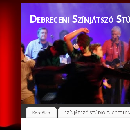
Debreceni Színjátszó Stú
Kezdőlap
SZÍNJÁTSZÓ STÚDIÓ FÜGGETLE