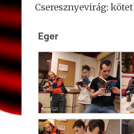
Cseresznyevirág: köte
Eger