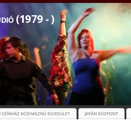
dió (1979 - )
N SZÍNHÁZ KÖZHASZNÚ EGYESÜLET
JAPÁN KÖZPONT